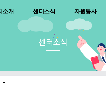
터소개
센터소식
자원봉사
장인사말
월별행사
1365가입안내
연혁
보도자료
자원봉사보험
센터소식
요사업
월간소식
봉사단체
조직도
활동사진
우수자원봉사자증
시는길
명예의전당