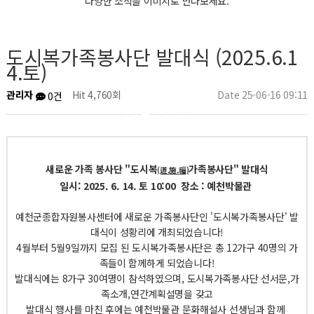
다양한 소식을 이미지로 만나보세요.
도시복가족봉사단 발대식 (2025.6.1
4.토)
관리자
Hit 4,760회
Date 25-06-16 09:11
0건
센터소식
새로운 가족 봉사단 "도시복
가족봉사단" 발대식
(道.施.福)
일시: 2025. 6. 14. 토 10:00 장소 : 예천박물관
예천군종합자원봉사센터에 새로운 가족봉사단인 '도시복가족봉사단' 발
대식이 성황리에 개최되었습니다!
4월부터 5월9일까지 모집 된 도시복가족봉사단은 총 12가구 40명의 가
족들이 함께하게 되었습니다!
발대식에는 8가구 30여명이 참석하였으며, 도시복가족봉사단 선서문,가
족소개,연간계획설명을 갖고
발대식 행사를 마친 후에는 예천박물관 문화해설사 선생님과 함께