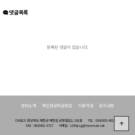
댓글목록
등록된 댓글이 없습니다.
센터소개
개인정보취급방침
이용약관
공지사항
(36822) 경상북도 예천군 예천읍 군청앞길2, 201호
TEL : 054)655-0020
FAX : 054)652-3727
이메일 : 1365ycg@hanmail.net