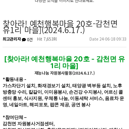
다양한 소식을 이미지로 만나보세요.
찾아라! 예천행복마을 20호-감천면
유1리 마을](2024.6.17.)
최고관리자
Hit 7,653회
Date 24-06-18 09:33
0건
[찾아라! 예천행복마을 20호 - 감천면 유
1리 마을]
재능나눔 자원봉사활동(2024.6.17.)
*활동내용 -
가스차단기 설치, 화재경보기 설치, 태양광 벽부등 설치, 노후
방충망 수리, 칼갈이, 이미용봉사, 손건강 수지봉사, 어르신 콜
센터 홍보, 식사지원, 우체통 나눔, 이동세탁 서비스, 음료차 운
영, 네일아트, 해피포토, 팝콘 제공, 공연 봉사
*참여단체 –
감천면 자원봉사거점센터,