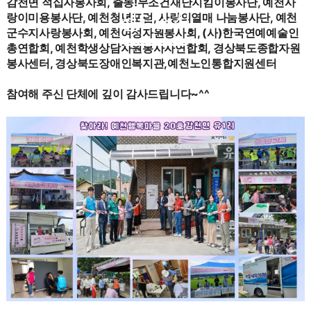
감천면 적십자봉사회, 출동!무조건재난지킴이봉사단, 예천사
센터소식
랑이미용봉사단, 예천청년포럼, 사랑의열매 나눔봉사단, 예천
군수지사랑봉사회, 예천여성자원봉사회, (사)한국연예예술인
총연합회, 예천학생상담자원봉사자연합회, 경상북도종합자원
봉사센터, 경상북도장애인복지관,
예천노인통합지원센터
참여해 주신 단체에 깊이 감사드립니다~^^